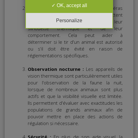
OK, accept all
Identification des animaux :
Les caméras
thermiques infrarouge permettent
Personalize
d'identifier les animaux en fonction de leur
silhouette thermique et de leur
comportement. Cela peut aider à
déterminer si le tir d'un animal est autorisé
ou s'il doit être évité en raison de
réglementations spécifiques.
Observation nocturne :
Les appareils de
vision thermique sont particulièrement utiles
pour l'observation de la faune la nuit,
lorsque de nombreux animaux sont plus
actifs et que la visibilité visuelle est limitée.
Ils permettent d'évaluer avec exactitudes les
populations de grands animaux afin de
pouvoir mettre en place des actions de
régulation si nécessaire.
Sécurité :
En plus de son aide visuel, la