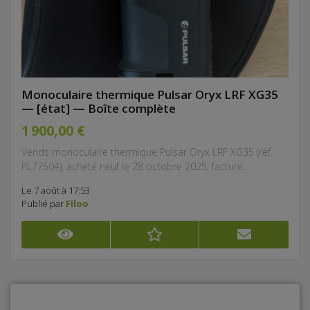
Monoculaire thermique Pulsar Oryx LRF XG35
— [état] — Boîte complète
1 900,00 €
Vends monoculaire thermique Pulsar Oryx LRF XG35 (réf.
PL77504), acheté neuf le 28 octobre 2025, facture...
Le 7 août à 17:53
Publié par
Filoo