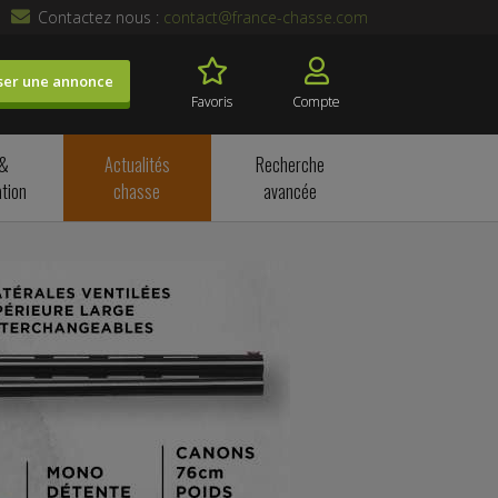
Contactez nous :
contact@france-chasse.com
ser une annonce
Favoris
Compte
 &
Actualités
Recherche
tion
chasse
avancée