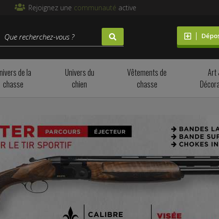
Rejoignez une
communauté
active
Dépo
nivers de la
Univers du
Vêtements de
Art
chasse
chien
chasse
Décora