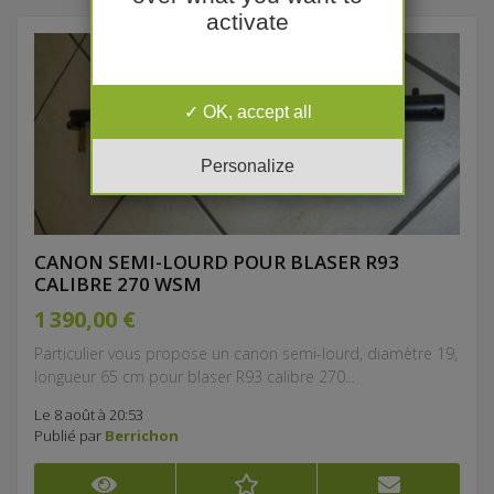
activate
OK, accept all
Personalize
CANON SEMI-LOURD POUR BLASER R93
CALIBRE 270 WSM
1 390,00 €
Particulier vous propose un canon semi-lourd, diamètre 19,
longueur 65 cm pour blaser R93 calibre 270...
Le 8 août à 20:53
Publié par
Berrichon