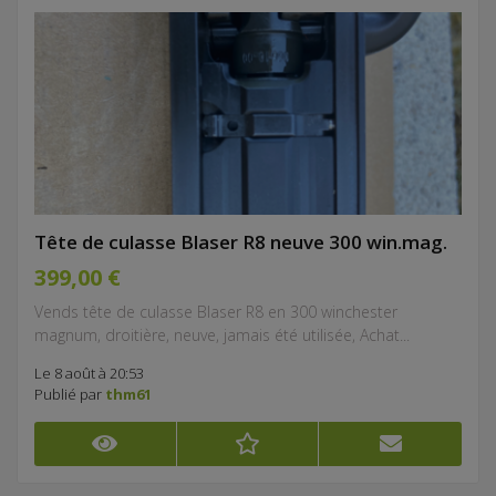
Tête de culasse Blaser R8 neuve 300 win.mag.
399,00 €
Vends tête de culasse Blaser R8 en 300 winchester
magnum, droitière, neuve, jamais été utilisée, Achat...
Le 8 août à 20:53
Publié par
thm61