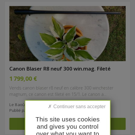
Canon Blaser R8 neuf 300 win.mag. Fileté
1 799,00 €
Vends canon blaser r8 neuf en calibre 300 winchester
magnum, ce canon est fileté en 15/1. Le canon a...
Le 8 août à 20:53
Publié par
thm61
This site uses cookies
and gives you control
over what you want to