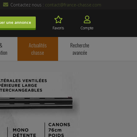
Contactez nous :
contact@france-chasse.com
ser une annonce
Favoris
Compte
 &
Actualités
Recherche
tion
chasse
avancée