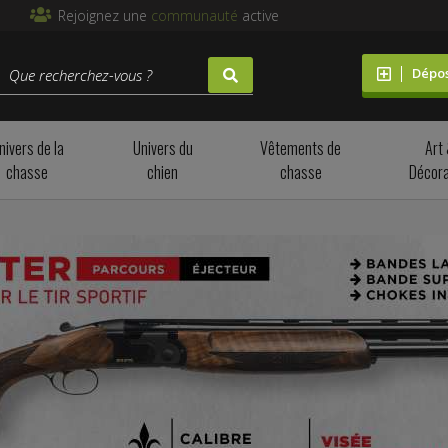
Rejoignez une
communauté
active
Dépo
nivers de la
Univers du
Vêtements de
Art
chasse
chien
chasse
Décora