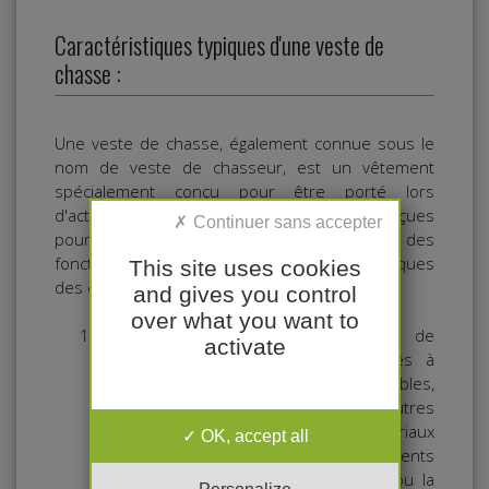
Caractéristiques typiques d'une veste de
chasse :
Une veste de chasse, également connue sous le
nom de veste de chasseur, est un vêtement
spécialement conçu pour être porté lors
d'activités de chasse. Ces vestes sont conçues
pour offrir à la fois une protection et des
fonctionnalités adaptése aux besoins spécifiques
This site uses cookies
des chasseurs en plein air.
and gives you control
over what you want to
Matériaux résistants :
Les vestes de
activate
chasse sont généralement fabriquées à
partir de matériaux résistants et durables,
tels que le coton ciré, le nylon ou d'autres
tissus techniques. Ces matériaux
OK, accept all
protègent le chasseur des éléments
extérieurs tels que la pluie, le vent ou la