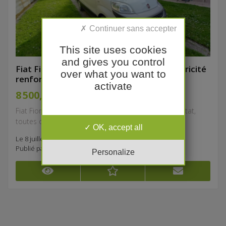
This site uses cookies
and gives you control
Fiat Fiorino " adventure" 1,3 multijet motricité
over what you want to
renforcée
activate
8 500,00 €
Fiat Fiorino "adventure" 95 v, 1,3 multijet en parfait état,
toutes options, Clim, GPS, régulateur vitesse...
OK, accept all
Le 8 juillet à 14:59
Publié par
pierre.blanchard818
Personalize