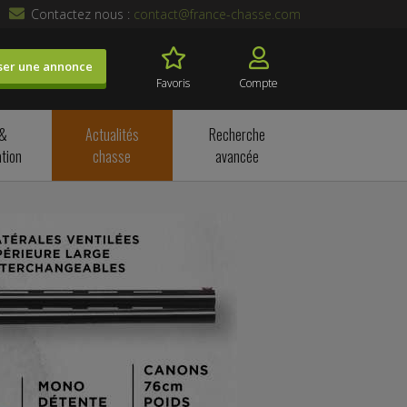
Contactez nous :
contact@france-chasse.com
ser une annonce
Favoris
Compte
 &
Actualités
Recherche
tion
chasse
avancée