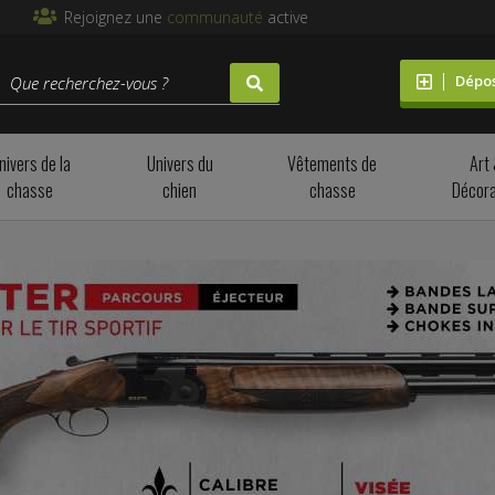
Rejoignez une
communauté
active
Dépo
nivers de la
Univers du
Vêtements de
Art
chasse
chien
chasse
Décora