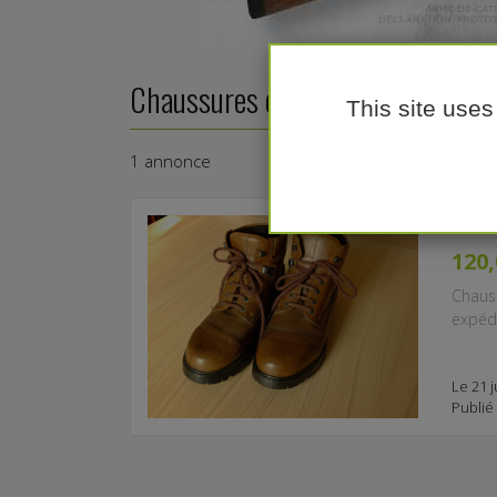
Chaussures de chasse
This site uses
1 annonce
CHA
120,
Chaus
expédi
Le 21 j
Publié