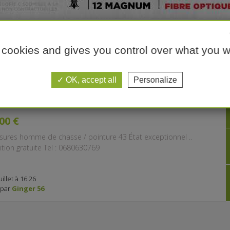
 cookies and gives you control over what you w
Trier :
OK, accept all
Personalize
USSURES de CHASSE
00 €
sures homme de chasse / pointure 43 État exceptionnel ..
tion gratuite Tel : 0680630769
uillet à 16:26
 par
Ginger 56