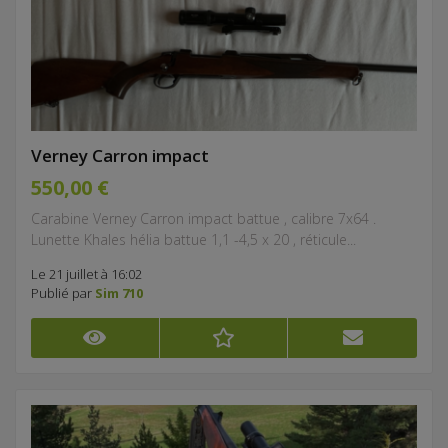
Verney Carron impact
550,00 €
Carabine Verney Carron impact battue , calibre 7x64 .
Lunette Khales hélia battue 1,1 -4,5 x 20 , réticule...
Le 21 juillet à 16:02
Publié par
Sim 710