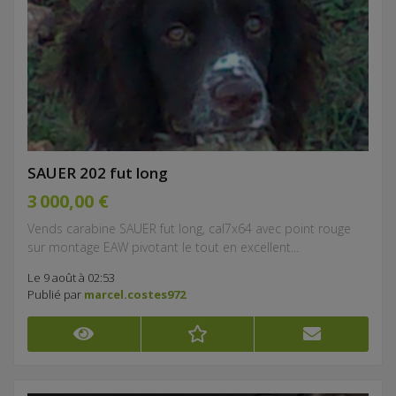
SAUER 202 fut long
3 000,00 €
Vends carabine SAUER fut long, cal7x64 avec point rouge
sur montage EAW pivotant le tout en excellent...
Le 9 août à 02:53
Publié par
marcel.costes972