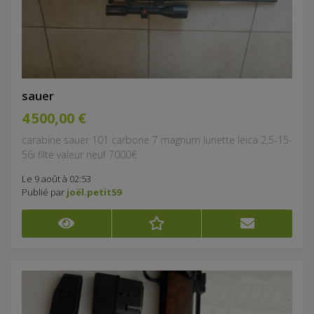
sauer
4 500,00 €
carabine sauer 101 carbone 7 magnum lunette leica 2,5-15-
56i filté valeur neuf 7000€
Le 9 août à 02:53
Publié par
joël.petit59