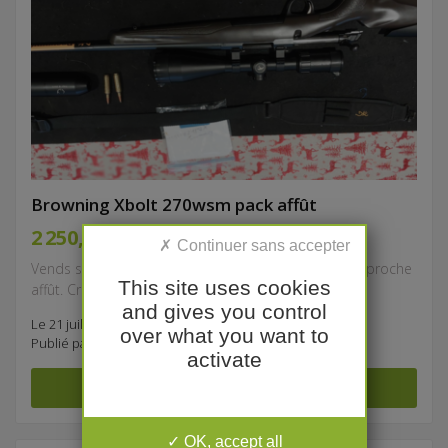
Browning Xbolt 270wsm pack affût
2 250,00 €
Vends sublime browning x bolt 270wsm équipée approche
This site uses cookies
affût. Crosse composite état neuve avec busque...
and gives you control
Le 21 juillet à 16:22
over what you want to
Publié par
antoine.frichot976
activate
OK, accept all