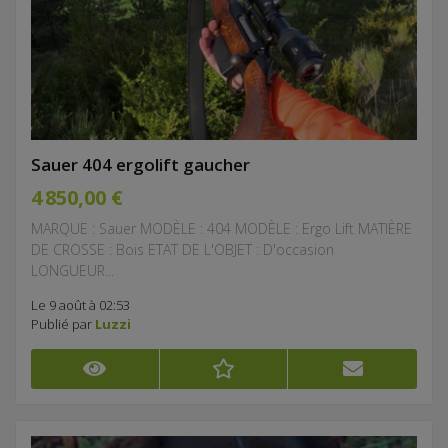
Sauer 404 ergolift gaucher
4 850,00 €
MARQUE : Sauer MODÈLE : 404 MODÈLE : Ergo Lift MATIÈRE
DE CROSSE : Bois ETAT DE L'OBJET : D'occasion
LONGUEUR...
Le 9 août à 02:53
Publié par
Luzzi