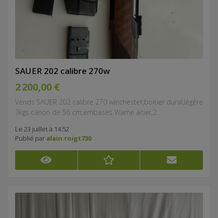
SAUER 202 calibre 270w
2 200,00 €
Vends SAUER 202 calibre 270 winchester,boitier dural,légère
3kgs.canon de 56 cm,embases Warne acier,2...
Le 23 juillet à 14:52
Publié par
alain.roigt730