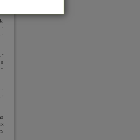
la
ir
ur
ur
de
on
er
ur
ns
ux
es