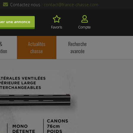
Contactez nous :
contact@france-chasse.com
ser une annonce
Favoris
Compte
 &
Actualités
Recherche
tion
chasse
avancée