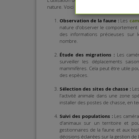
L'utilisation de caméras de chasse est cou
nature. Voici quelques raisons pour lesquel
Observation de la faune :
Les
cam
nature d'observer le comportement d
des informations précieuses sur 
nombre.
Étude des migrations :
Les caméra
surveiller les déplacements sais
mammifères. Cela peut être utile po
des espèces.
Sélection des sites de chasse :
Les
l'activité animale dans une zone spé
installer des postes de chasse, en 
Suivi des populations :
Les caméras
d'animaux sur un territoire et p
gestionnaires de la faune et aux bio
décisions éclairées sur la gestion de 