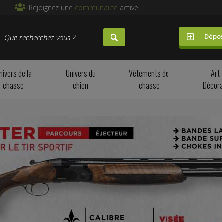
Rejoignez une
communauté
active
Dépo
nivers de la
Univers du
Vêtements de
Art
chasse
chien
chasse
Décora