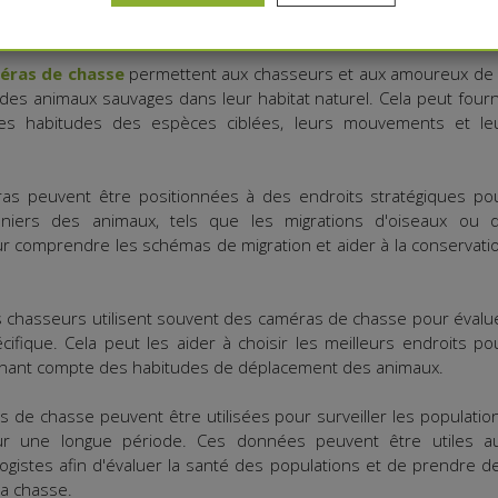
rante dans le domaine de la chasse et de l'observation de la
les ces caméras sont utilisées sur les territoires de chasse :
éras de chasse
permettent aux chasseurs et aux amoureux de 
es animaux sauvages dans leur habitat naturel. Cela peut fourn
les habitudes des espèces ciblées, leurs mouvements et le
s peuvent être positionnées à des endroits stratégiques po
onniers des animaux, tels que les migrations d'oiseaux ou 
ur comprendre les schémas de migration et aider à la conservati
 chasseurs utilisent souvent des caméras de chasse pour évalu
cifique. Cela peut les aider à choisir les meilleurs endroits po
tenant compte des habitudes de déplacement des animaux.
 de chasse peuvent être utilisées pour surveiller les populatio
our une longue période. Ces données peuvent être utiles a
logistes afin d'évaluer la santé des populations et de prendre d
la chasse.