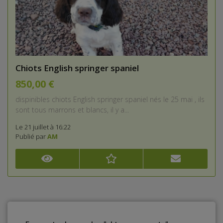
Chiots English springer spaniel
850,00 €
dispinibles chiots English springer spaniel nés le 25 mai , ils
sont tous marrons et blancs, il y a...
Le 21 juillet à 16:22
Publié par
AM