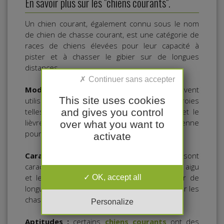
En savoir plus sur les "chiens courants".
Un chien courant, également connu sous le nom
de chien de chasse courant, est une catégorie de
races de chiens élevées pour leur capacité à
pister et à chasser le gibier sur de longues
distances.
Mode de chasse :
Ces chiens sont souvent
This site uses cookies
utilisés par les chasseurs pour traquer des proies
and gives you control
telles que le cerf, le sanglier, le chevreuil et le
lièvre ou voir éventuellement le lapin de garenne
over what you want to
pour les races de petite taille.
activate
Caractéristiques :
Les chiens courants sont
caractérisés par leur endurance, leur odorat aigu
OK, accept all
et leur capacité à poursuivre une piste sur de
longues distances tout en aboyant pour alerter les
chasseurs de leur déplacements.
Personalize
Aptitudes :
certains
chiens courants
ont des