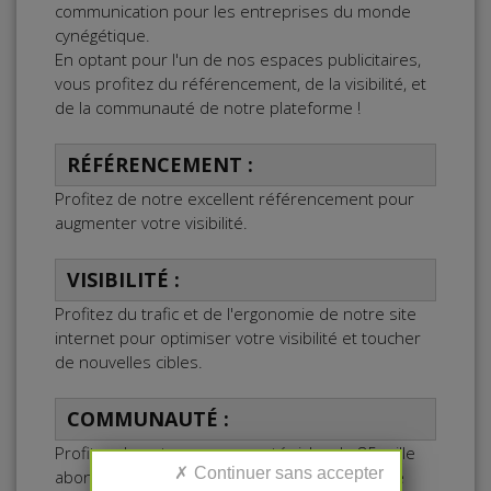
communication pour les entreprises du monde
cynégétique.
En optant pour l'un de nos espaces publicitaires,
vous profitez du référencement, de la visibilité, et
de la communauté de notre plateforme !
RÉFÉRENCEMENT :
Profitez de notre excellent référencement pour
augmenter votre visibilité.
VISIBILITÉ :
Profitez du trafic et de l'ergonomie de notre site
internet pour optimiser votre visibilité et toucher
de nouvelles cibles.
COMMUNAUTÉ :
Profitez de notre communauté riche de 85 mille
abonnés pour accroitre l'engagement de votre