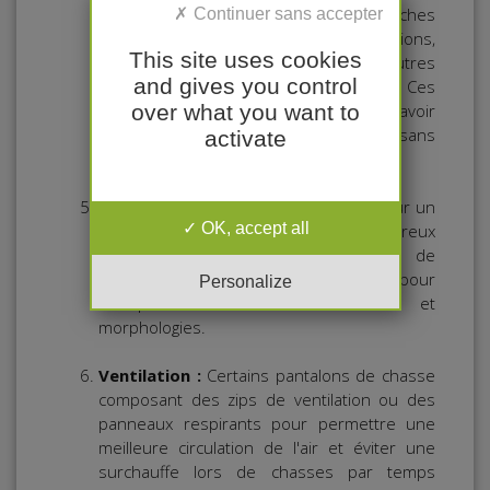
chasse sont souvent équipés de poches
supplémentaires pour ranger des munitions,
This site uses cookies
des couteaux, des cartes ou d'autres
and gives you control
accessoires de chasse essentiels. Ces
over what you want to
poches permettent aux chasseurs d'avoir
facilement accès à leur équipement sans
activate
avoir à chercher dans un sac séparé.
Bretelles ou ceinture ajustable :
Pour un
OK, accept all
ajustement confortable, de nombreux
pantalons de chasse sont équipés de
bretelles réglables ou d'une ceinture pour
Personalize
s'adapter à différentes tailles et
morphologies.
Ventilation :
Certains pantalons de chasse
composant des zips de ventilation ou des
panneaux respirants pour permettre une
meilleure circulation de l'air et éviter une
surchauffe lors de chasses par temps