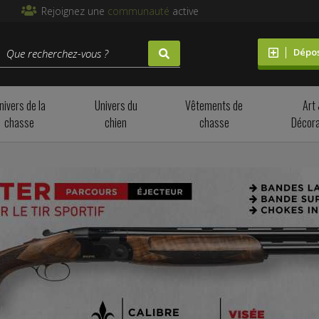
Rejoignez une
communauté
active
Dépo
nivers de la
Univers du
Vêtements de
Art
chasse
chien
chasse
Décora