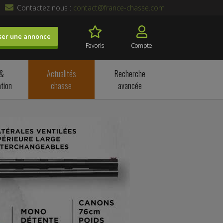
Contactez nous :
contact@france-chasse.com
ser une annonce
Favoris
Compte
 &
Actualités
Recherche
tion
chasse
avancée