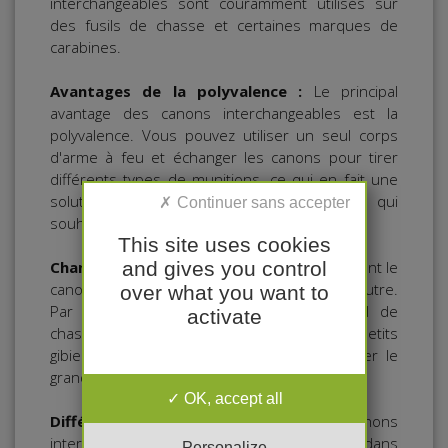
interchangeables sont couramment utilisés sur
des fusils de chasse et certaines marques de
carabines.
Avantages de la polyvalence :
Le principal
avantage des canons interchangeables est la
polyvalence. Vous pouvez utiliser un seul corps
d'arme à feu et échanger les canons pour tirer
différents types de munitions, ce qui en fait une
solution économique pour les chasseurs qui
souhaitent chasser une variété de gibiers.
This site uses cookies
and gives you control
Changer de calibre
: En changeant simplement le
canon, vous pouvez passer d'un calibre à l'autre.
over what you want to
Par exemple, vous pourriez avoir un fusil de
activate
chasse en calibre 12 pour chasser les petits
gibiers et un autre canon rayé pour chasser le
grand gibier.
OK, accept all
Différents types de canons :
Les canons
interchangeables peuvent être disponibles dans
Personalize