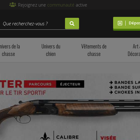
Rejoignez une
communauté
active
Dépo
nivers de la
Univers du
Vêtements de
Art
chasse
chien
chasse
Décora