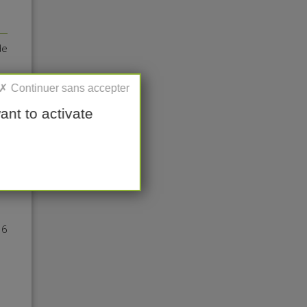
de
le
es
ant to activate
le
de
36