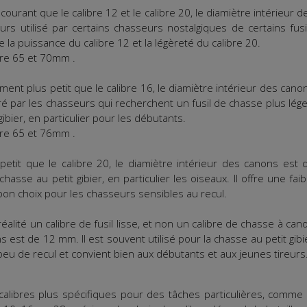
ourant que le calibre 12 et le calibre 20, le diamiètre intérieur d
rs utilisé par certains chasseurs nostalgiques de certains fusi
 la puissance du calibre 12 et la légèreté du calibre 20.
tre 65 et 70mm .
ment plus petit que le calibre 16, le diamiètre intérieur des cano
ré par les chasseurs qui recherchent un fusil de chasse plus lége
 gibier, en particulier pour les débutants.
tre 65 et 76mm .
 petit que le calibre 20, le diamiètre intérieur des canons est 
hasse au petit gibier, en particulier les oiseaux. Il offre une faib
 bon choix pour les chasseurs sensibles au recul.
éalité un calibre de fusil lisse, et non un calibre de chasse à can
s est de 12 mm. Il est souvent utilisé pour la chasse au petit gibi
ès peu de recul et convient bien aux débutants et aux jeunes tireurs
s calibres plus spécifiques pour des tâches particulières, comme 