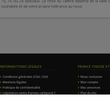
 10, 16 ou 28 spéciaux. Le choix du calibre dépend de la taille 
r souhaitée et de votre propre tolérance au recul.
INFORMATIONS LÉGALES
FRANCE CHASSE E
Conditions générales (CGU, CGV)
Nous contacter
Mentions légales
Mon compte
Politique de confidentialité
Mes annonces
Législation vente d'armes catégorie C
Plan du site
Gestion des cookies