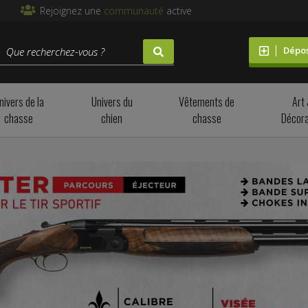
Rejoignez une
communauté
active
Dépo
nivers de la
Univers du
Vêtements de
Art
chasse
chien
chasse
Décora