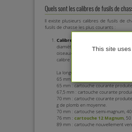
Quels sont les calibres de fusils de chas
Il existe plusieurs calibres de fusils de 
fusils de chasse les plus courants :
Calibre 12 :
Le
calibre 12
est l'u
diamiètre intérieur des canons est d
This site uses
oiseaux et les lapins, ainsi que pou
calibre 12 sont largement disponibles
La longueur de la cartouche (culot + 
65 mm à 89 mm.
65 mm : cartouche courante produit
67,5 mm : cartouche courante produi
70 mm : cartouche courante produite
g de plomb en moyenne.
70 mm : cartouche semi-magnum, 40
76 mm :
cartouche 12 Magnum
, 5
89 mm : cartouche nouvellement venu