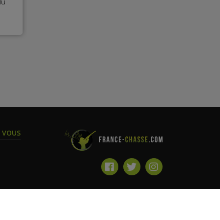
du
T VOUS