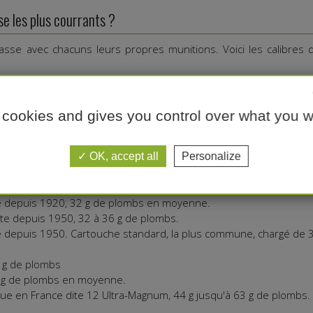
se les plus courrants ?
chasse avec chacuns leurs propres munitions. Voici les calibres 
n des calibres les plus populaires pour les fusils de chasse, 
e 18,5 mm. Il est utilisé pour la chasse au petit gibier, comme l
 cookies and gives you control over what you w
r la chasse au gros gibier comme le sanglier. Les munitions pour 
 et offrent une variété de charges et de types de projectiles.
OK, accept all
Personalize
douille ou étui en carton ou en plastique) pour calibre 12 varie 
e depuis 1920, 32 g de plombs en moyenne.
te depuis 1950, 32 à 36 g de plombs.
 depuis 1950. Cartouche standard, la plus commune, chargé de 
 g de plombs
0 g de plombs en moyenne.
e en France dite 12 Ultra-Magnum, 44 g jusqu'à 63 g de plombs.