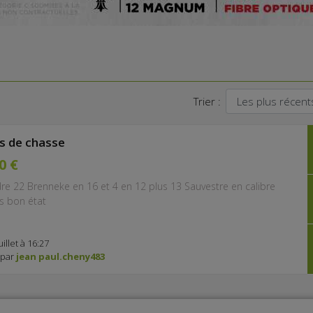
Trier :
es de chasse
0 €
re 22 Brenneke en 16 et 4 en 12 plus 13 Sauvestre en calibre
s bon état
uillet à 16:27
 par
jean paul.cheny483