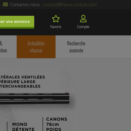
Contactez nous :
contact@france-chasse.com
ser une annonce
Favoris
Compte
 &
Actualités
Recherche
tion
chasse
avancée