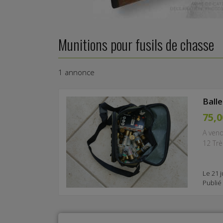
Munitions pour fusils de chasse
1 annonce
Ball
75,0
A vend
12 Trè
Le 21 j
Publié