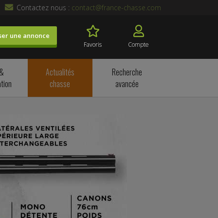
Contactez nous :
contact@france-chasse.com
ser une annonce
Favoris
Compte
 &
Actualités
Recherche
tion
chasse
avancée