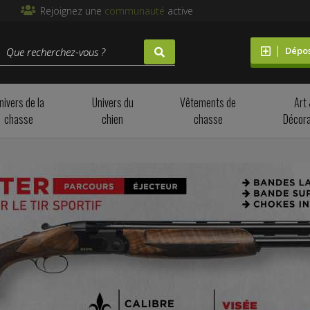
Rejoignez une
communauté
active
Dépo
nivers de la
Univers du
Vêtements de
Art
chasse
chien
chasse
Décora