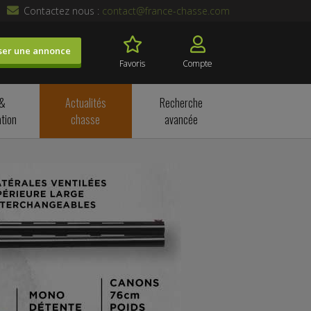
Contactez nous :
contact@france-chasse.com
ser une annonce
Favoris
Compte
 &
Actualités
Recherche
tion
chasse
avancée