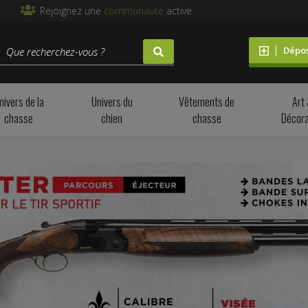
Rejoignez une
communauté
active
Dépo
nivers de la
Univers du
Vêtements de
Art
chasse
chien
chasse
Décora