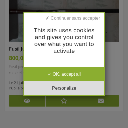
This site uses cookies
and gives you control
over what you want to
Fusil Juxtaposé en calibre 16
activate
800,00 €
Fusil juxtaposé Vend fusil juxtaposé Robust 222
d'excellente qualité avec bretelle à enrouleur avec...
OK, accept all
Le 21 juillet à 16:26
Personalize
Publié par
jean paul.cheny483