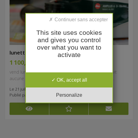
This site uses cookies
and gives you control
over what you want to
lunette chasse léica
activate
1 100,00 €
vend lunette léica amplus 6 - 3-18x44i , très peu servit
aucune rayure comme neuve ,point rouge lumineux...
OK, accept all
Le 21 juillet à 16:22
Personalize
Publié par
maurice.laurent456