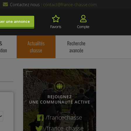
Contactez nous :
contact@france-chasse.com
ser une annonce
Favoris
Compte
 &
Actualités
Recherche
tion
chasse
avancée
/francechasse
/france_chasse