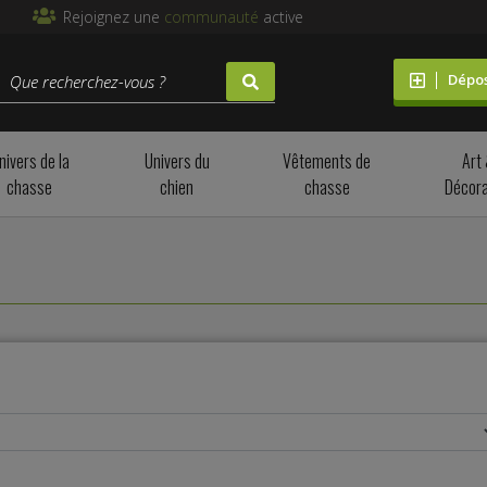
Rejoignez une
communauté
active
Dépo
nivers de la
Univers du
Vêtements de
Art
chasse
chien
chasse
Décora