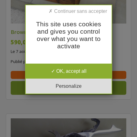
This site uses cookies
and gives you control
Browning A 500
over what you want to
590,00 €
activate
Le 7 août à 11:53
Publié par
patrick.malmon674
OK, accept all
Professionnel de la chasse
Personalize