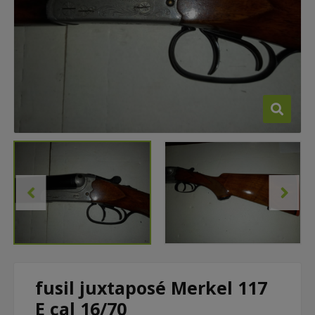
fusil juxtaposé Merkel 117
E cal 16/70