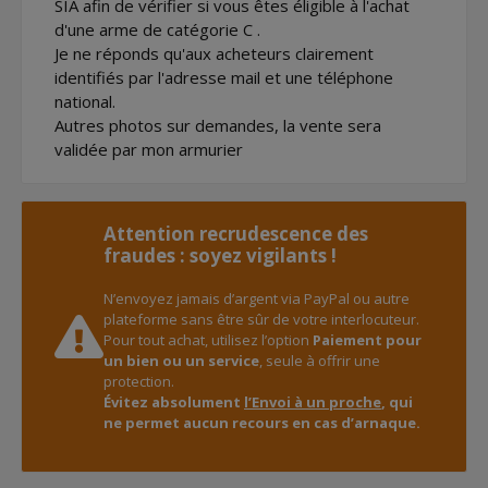
SIA afin de vérifier si vous êtes éligible à l'achat
d'une arme de catégorie C .
Je ne réponds qu'aux acheteurs clairement
identifiés par l'adresse mail et une téléphone
national.
Autres photos sur demandes, la vente sera
validée par mon armurier
Attention recrudescence des
fraudes : soyez vigilants !
N’envoyez jamais d’argent via PayPal ou autre
plateforme sans être sûr de votre interlocuteur.
Pour tout achat, utilisez l’option
Paiement pour
un bien ou un service
, seule à offrir une
protection.
Évitez absolument
l’Envoi à un proche
, qui
ne permet aucun recours en cas d’arnaque.