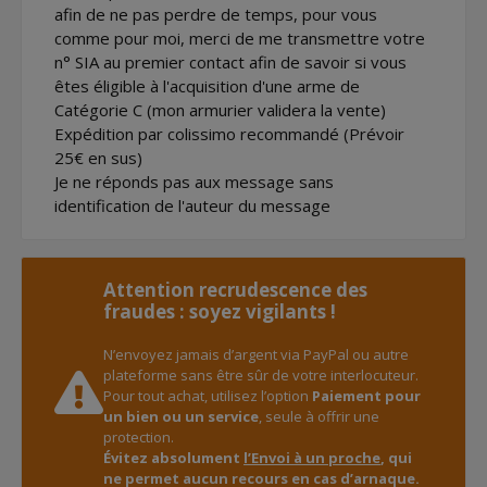
afin de ne pas perdre de temps, pour vous
comme pour moi, merci de me transmettre votre
n° SIA au premier contact afin de savoir si vous
êtes éligible à l'acquisition d'une arme de
Catégorie C (mon armurier validera la vente)
Expédition par colissimo recommandé (Prévoir
25€ en sus)
Je ne réponds pas aux message sans
identification de l'auteur du message
Attention recrudescence des
fraudes : soyez vigilants !
N’envoyez jamais d’argent via PayPal ou autre
plateforme sans être sûr de votre interlocuteur.
Pour tout achat, utilisez l’option
Paiement pour
un bien ou un service
, seule à offrir une
protection.
Évitez absolument
l’Envoi à un proche
, qui
ne permet aucun recours en cas d’arnaque.